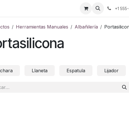
Baterías
Candados
Herramientas Manuales
+1 555
ctos
Herramientas Manuales
Albañilería
Portasilico
rtasilicona
chara
Llaneta
Espatula
Lijador