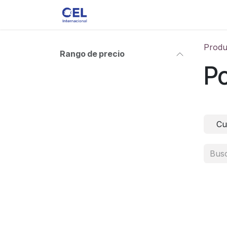
Ir al contenido
Ver toda la Tienda
Accesorios
Produ
Rango de precio
Po
Cu