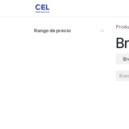
Ir al contenido
Ver toda la Tienda
Accesorios
Produ
Rango de precio
Br
Br