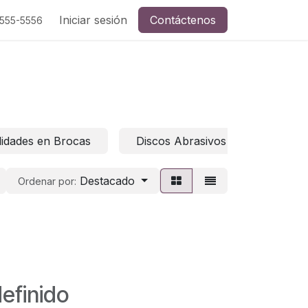
Eléctricas
Iniciar sesión
Seguridad Ocupacional
Contáctenos
Selladores y E
-555-5556
lidades en Brocas
Discos Abrasivos
Puntas
Destacado
Ordenar por:
efinido