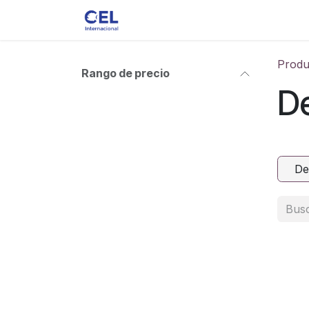
Ir al contenido
Ver toda la Tienda
Accesorios
Produ
Rango de precio
D
De