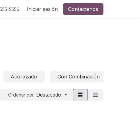
Eléctricas
Iniciar sesión
Seguridad Ocupacional
Contáctenos
Selladores y E
-555-5556
Acorazado
Con Combinación
Destacado
Ordenar por: