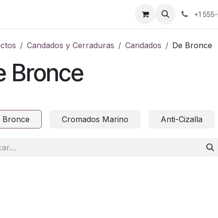
Baterías
Candados
Herramientas Manuales
+1 555
ctos
Candados y Cerraduras
Candados
De Bronce
e Bronce
 Bronce
Cromados Marino
Anti-Cizalla