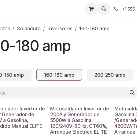
Baterías
Candados
Herramientas Manuales
+1 555
ctos
Soldadura
Inversores
160-180 amp
60-180 amp
0-150 amp
160-180 amp
200-250 amp
oldador Inverter de
Motosoldador Inverter de
Motosolda
y Generador de
200A y Generador de
Gasolina
 a Gasolina,
5500W a Gasolina,
/Generad
dido Manual ELITE
120/240V-60Hz, CT60%,
4500W/Ta
Arranque Electrico ELITE
Arranque 