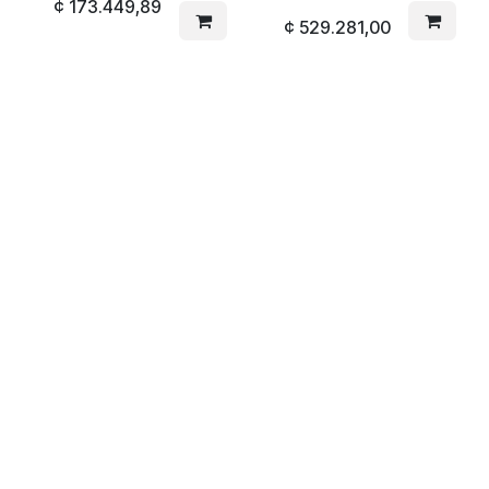
¢
173.449,89
¢
529.281,00