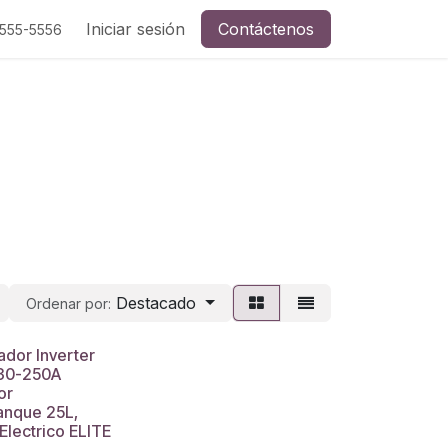
Eléctricas
Iniciar sesión
Seguridad Ocupacional
Contáctenos
Selladores y E
-555-5556
Destacado
Ordenar por:
dor Inverter
 30-250A
or
nque 25L,
Electrico ELITE