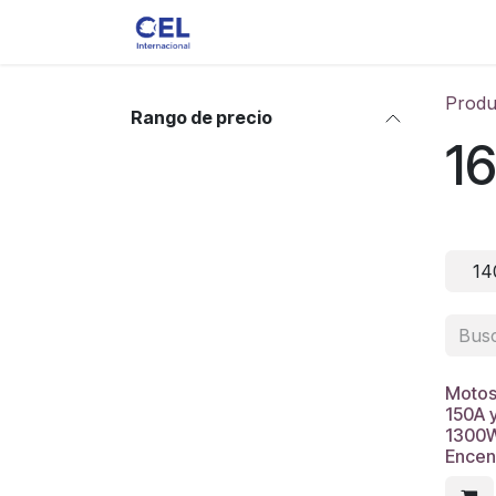
Ir al contenido
Ver toda la Tienda
Accesorios
Produ
Rango de precio
1
14
Motos
150A 
1300W
Encen