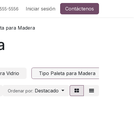
Eléctricas
Iniciar sesión
Seguridad Ocupacional
Contáctenos
Selladores y E
-555-5556
eta para Madera
a
ra Vidrio
Tipo Paleta para Madera
Destacado
Ordenar por: