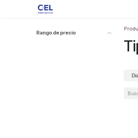
Ir al contenido
Ver toda la Tienda
Accesorios
Produ
Rango de precio
Ti
Di