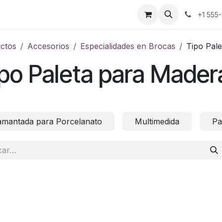
Baterías
Candados
Herramientas Manuales
+1 555
ctos
Accesorios
Especialidades en Brocas
Tipo Pal
po Paleta para Mader
amantada para Porcelanato
Multimedida
Pa