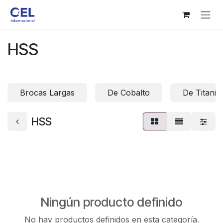
Ir al contenido
HSS
Brocas Largas
De Cobalto
De Titanio
HSS
Ningún producto definido
No hay productos definidos en esta categoría.